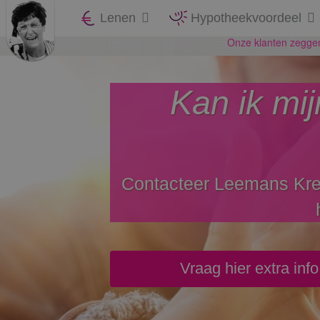
Lenen
Hypotheekvoordeel
Kan ik mij
Contacteer Leemans Kred
Vraag hier extra inf