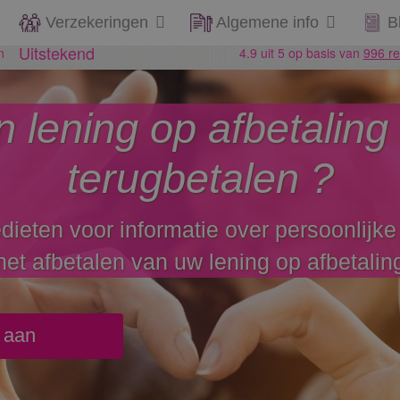
Verzekeringen
Algemene info
B
n lening op afbetalin
terugbetalen ?
ieten voor informatie over persoonlijke
het afbetalen van uw lening op afbetalin
o aan