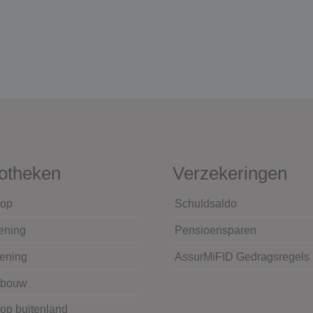
otheken
Verzekeringen
op
Schuldsaldo
ening
Pensioensparen
lening
AssurMiFID Gedragsregels
wbouw
op buitenland