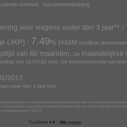
oudende overheid
klachtenbehandeling
lening voor wagens ouder dan 3 jaar
** -
7.49
ge (JKP) :
% (vaste
jaarlijkse debetrente
optijd van
60
maanden.
maandelijkse 
De
 bedrag van
16729,80
euro.
De minimumperiode van terug
01/2017
.
an meer dan 3 jaar oud.
n kredietmakelaar en zoekt bij verschillende kredietgevers naar een oplossing voor jouw sp
 correcte tarief te vinden. Bovenstaande berekening is dan ook slechts indicatief en een voor
ese standaarddocument (SECCI).