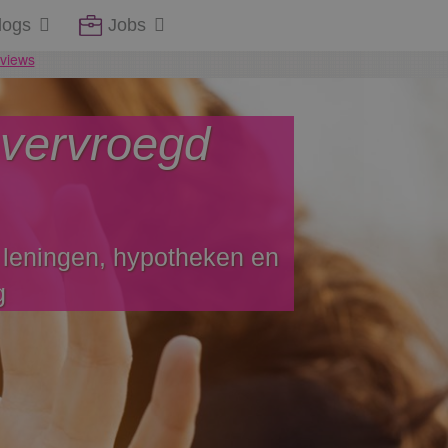
logs
Jobs
g vervroegd
 leningen, hypotheken en
g