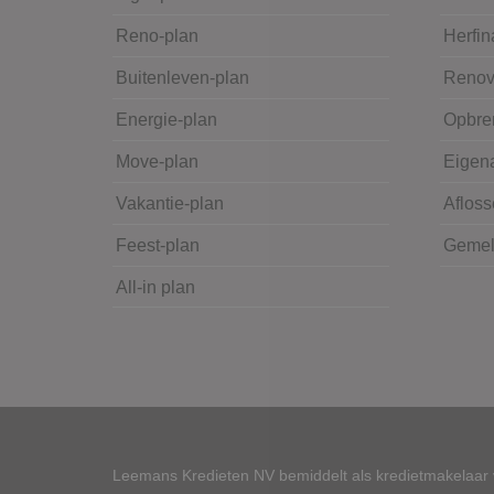
Reno-plan
Herfin
Buitenleven-plan
Renov
Energie-plan
Opbre
Move-plan
Eigena
Vakantie-plan
Afloss
Feest-plan
Gemeld
All-in plan
Leemans Kredieten NV bemiddelt als kredietmakelaar v