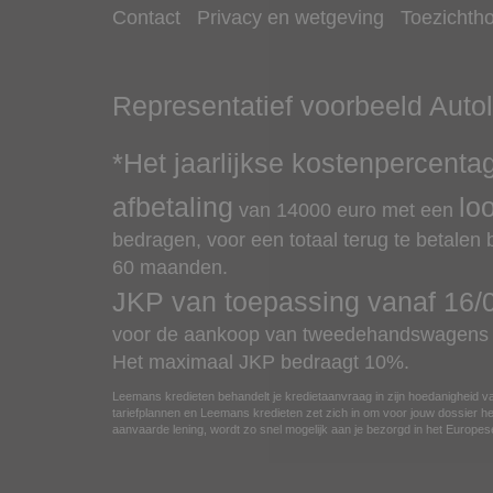
Contact
Privacy en wetgeving
Toezichth
Representatief voorbeeld
Auto
*Het jaarlijkse kostenpercenta
afbetaling
lo
van
14000
euro met een
bedragen, voor een totaal terug te betalen
60 maanden.
JKP van toepassing vanaf
16/
voor de aankoop van tweedehandswagens v
Het maximaal JKP bedraagt 10%.
Leemans kredieten behandelt je kredietaanvraag in zijn hoedanigheid va
tariefplannen en Leemans kredieten zet zich in om voor jouw dossier het
aanvaarde lening, wordt zo snel mogelijk aan je bezorgd in het Europ