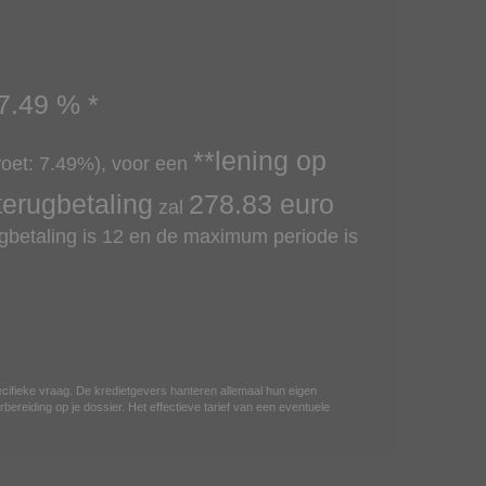
7.49
% *
**lening op
voet:
7.49
%), voor een
terugbetaling
278.83
euro
zal
betaling is 12 en de maximum periode is
ecifieke vraag. De kredietgevers hanteren allemaal hun eigen
bereiding op je dossier. Het effectieve tarief van een eventuele