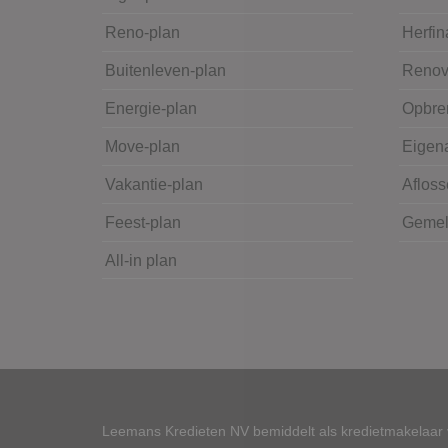
Reno-plan
Herfin
Buitenleven-plan
Renov
Energie-plan
Opbre
Move-plan
Eigena
Vakantie-plan
Afloss
Feest-plan
Gemeld
All-in plan
Leemans Kredieten NV bemiddelt als kredietmakelaar v