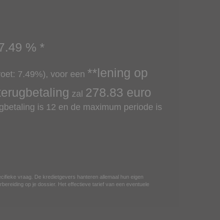
7.49
% *
**lening op
voet:
7.49
%), voor een
terugbetaling
278.83
euro
zal
betaling is 12 en de maximum periode is
ecifieke vraag. De kredietgevers hanteren allemaal hun eigen
bereiding op je dossier. Het effectieve tarief van een eventuele