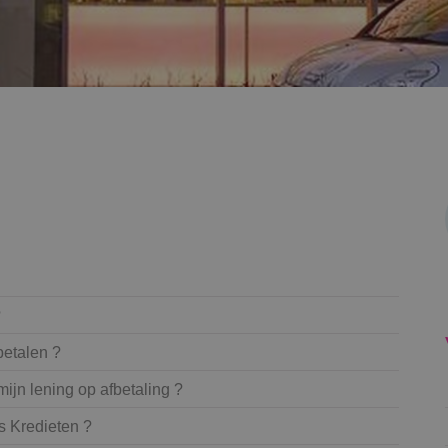
?
betalen ?
ijn lening op afbetaling ?
s Kredieten ?