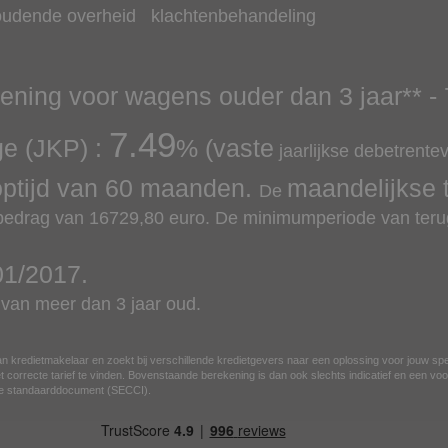
oudende overheid
klachtenbehandeling
lening voor wagens ouder dan 3 jaar
** -
7.49
ge (JKP) :
% (vaste
jaarlijkse debetrente
optijd van
60
maanden.
maandelijkse 
De
 bedrag van
16729,80
euro.
De minimumperiode van terug
01/2017
.
an meer dan 3 jaar oud.
n kredietmakelaar en zoekt bij verschillende kredietgevers naar een oplossing voor jouw sp
 correcte tarief te vinden. Bovenstaande berekening is dan ook slechts indicatief en een voor
ese standaarddocument (SECCI).