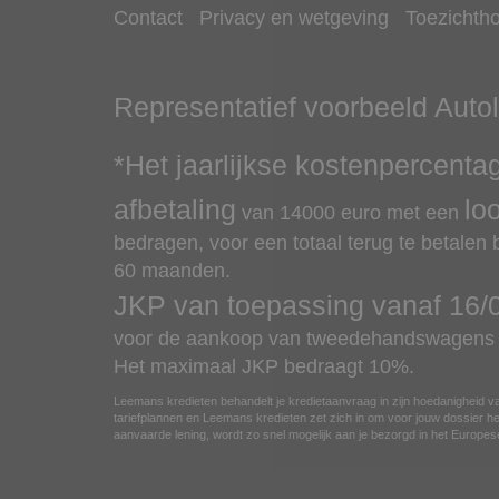
Contact
Privacy en wetgeving
Toezichth
Representatief voorbeeld
Auto
*Het jaarlijkse kostenpercenta
afbetaling
lo
van
14000
euro met een
bedragen, voor een totaal terug te betalen
60 maanden.
JKP van toepassing vanaf
16/
voor de aankoop van tweedehandswagens v
Het maximaal JKP bedraagt 10%.
Leemans kredieten behandelt je kredietaanvraag in zijn hoedanigheid va
tariefplannen en Leemans kredieten zet zich in om voor jouw dossier het
aanvaarde lening, wordt zo snel mogelijk aan je bezorgd in het Europ