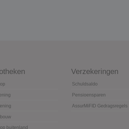
otheken
Verzekeringen
op
Schuldsaldo
ening
Pensioensparen
lening
AssurMiFID Gedragsregels
wbouw
op buitenland