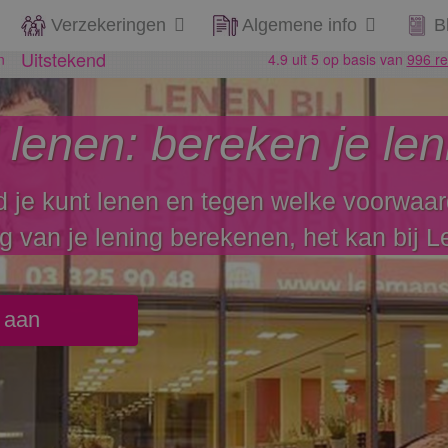
Verzekeringen
Algemene info
B
 lenen: bereken je len
d je kunt lenen en tegen welke voorwaa
ng van je lening berekenen, het kan bij 
o aan