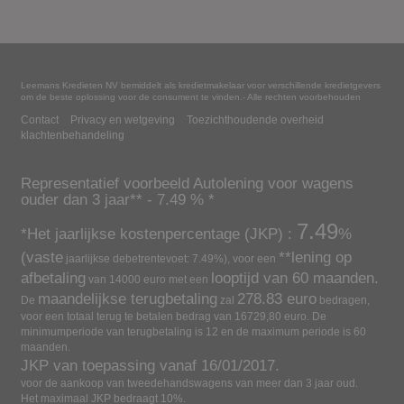
Leemans Kredieten NV bemiddelt als kredietmakelaar voor verschillende kredietgevers
om de beste oplossing voor de consument te vinden.- Alle rechten voorbehouden
Contact
Privacy en wetgeving
Toezichthoudende overheid
klachtenbehandeling
Representatief voorbeeld
Autolening voor wagens
ouder dan 3 jaar
** -
7.49
% *
7.49
*Het jaarlijkse kostenpercentage (JKP) :
%
(vaste
**lening op
jaarlijkse debetrentevoet:
7.49
%), voor een
afbetaling
looptijd van
60
maanden.
van
14000
euro met een
maandelijkse terugbetaling
278.83
euro
De
zal
bedragen,
voor een totaal terug te betalen bedrag van
16729,80
euro.
De
minimumperiode van terugbetaling is 12 en de maximum periode is 60
maanden.
JKP van toepassing vanaf
16/01/2017
.
voor de aankoop van tweedehandswagens van meer dan 3 jaar oud.
Het maximaal JKP bedraagt 10%.