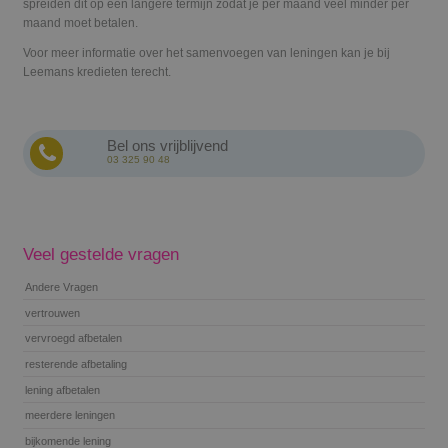
spreiden dit op een langere termijn zodat je per maand veel minder per
maand moet betalen.
Voor meer informatie over het samenvoegen van leningen kan je bij
Leemans kredieten terecht.
Bel ons vrijblijvend
03 325 90 48
Veel gestelde vragen
Andere Vragen
vertrouwen
vervroegd afbetalen
resterende afbetaling
lening afbetalen
meerdere leningen
bijkomende lening