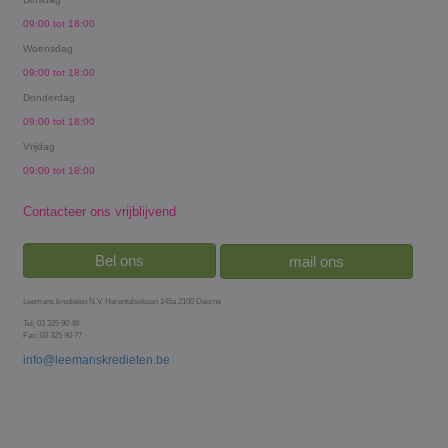
09:00 tot 18:00
Woensdag
09:00 tot 18:00
Donderdag
09:00 tot 18:00
Vrijdag
09:00 tot 18:00
Contacteer ons vrijblijvend
Bel ons
mail ons
Leemans kredieten N.V. Herentalsebaan 145a 2100 Deurne
Tel: 03 325 90 48
Fax: 03 325 90 77
info@leemanskredieten.be