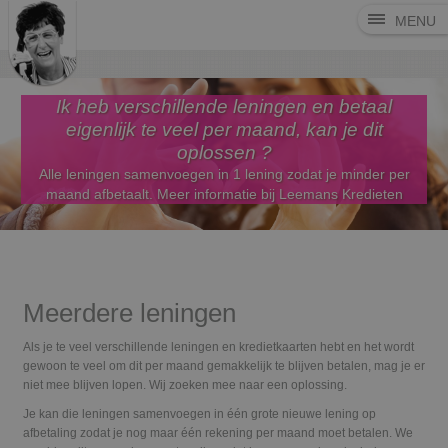
MENU
Ik heb verschillende leningen en betaal
eigenlijk te veel per maand, kan je dit
oplossen ?
Alle leningen samenvoegen in 1 lening zodat je minder per
maand afbetaalt. Meer informatie bij Leemans Kredieten
Vraag hier extra info aan
Meerdere leningen
Als je te veel verschillende leningen en kredietkaarten hebt en het wordt
gewoon te veel om dit per maand gemakkelijk te blijven betalen, mag je er
niet mee blijven lopen. Wij zoeken mee naar een oplossing.
Je kan die leningen samenvoegen in één grote nieuwe lening op
afbetaling zodat je nog maar één rekening per maand moet betalen. We