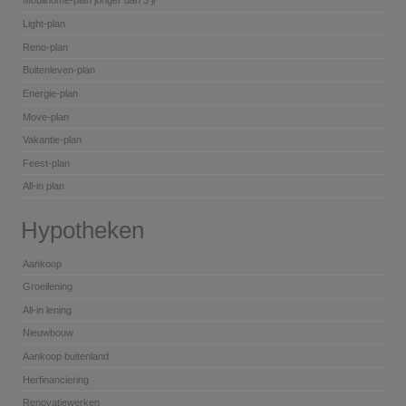
Mobilhome-plan jonger dan 3 jr
Light-plan
Reno-plan
Buitenleven-plan
Energie-plan
Move-plan
Vakantie-plan
Feest-plan
All-in plan
Hypotheken
Aankoop
Groeilening
All-in lening
Nieuwbouw
Aankoop buitenland
Herfinanciering
Renovatiewerken