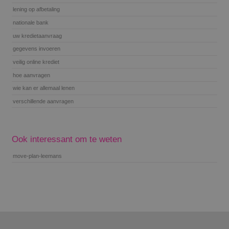
lening op afbetaling
nationale bank
uw kredietaanvraag
gegevens invoeren
veilig online krediet
hoe aanvragen
wie kan er allemaal lenen
verschillende aanvragen
Ook interessant om te weten
move-plan-leemans