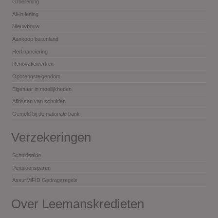
Groeilening
All-in lening
Nieuwbouw
Aankoop buitenland
Herfinanciering
Renovatiewerken
Opbrengsteigendom
Eigenaar in moeilijkheden
Aflossen van schulden
Gemeld bij de nationale bank
Verzekeringen
Schuldsaldo
Pensioensparen
AssurMiFID Gedragsregels
Over Leemanskredieten