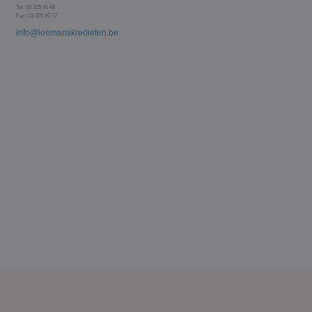
Tel: 03 325 90 48
Fax: 03 325 90 77
info@leemanskredieten.be