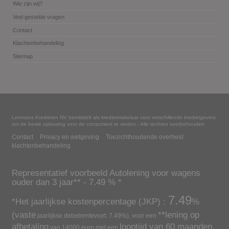
Wie zijn wij?
Veel gestelde vragen
Contact
Klachtenbehandeling
Sitemap
Leemans Kredieten NV bemiddelt als kredietmakelaar voor verschillende kredietgevers
om de beste oplossing voor de consument te vinden.- Alle rechten voorbehouden
Contact
Privacy en wetgeving
Toezichthoudende overheid
klachtenbehandeling
Representatief voorbeeld
Autolening voor wagens
ouder dan 3 jaar
** -
7.49
% *
7.49
*Het jaarlijkse kostenpercentage (JKP) :
%
(vaste
**lening op
jaarlijkse debetrentevoet:
7.49
%), voor een
afbetaling
looptijd van
60
maanden.
van
14000
euro met een