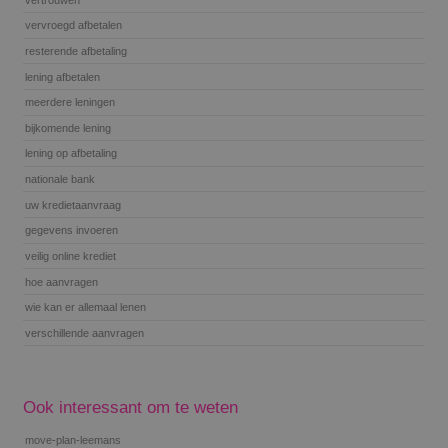
vervroegd afbetalen
resterende afbetaling
lening afbetalen
meerdere leningen
bijkomende lening
lening op afbetaling
nationale bank
uw kredietaanvraag
gegevens invoeren
veilig online krediet
hoe aanvragen
wie kan er allemaal lenen
verschillende aanvragen
Ook interessant om te weten
move-plan-leemans