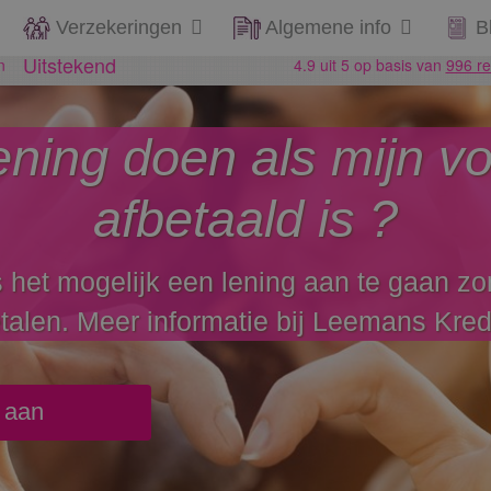
Verzekeringen
Algemene info
B
ening doen als mijn vo
afbetaald is ?
 het mogelijk een lening aan te gaan zon
etalen. Meer informatie bij Leemans Kred
o aan