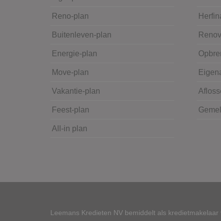
Reno-plan
Herfin
Buitenleven-plan
Renov
Energie-plan
Opbre
Move-plan
Eigena
Vakantie-plan
Afloss
Feest-plan
Gemeld
All-in plan
Leemans Kredieten NV bemiddelt als kredietmakelaar v