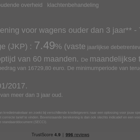
oudende overheid
klachtenbehandeling
lening voor wagens ouder dan 3 jaar
** -
7.49
ge (JKP) :
% (vaste
jaarlijkse debetrente
optijd van
60
maanden.
maandelijkse 
De
 bedrag van
16729,80
euro.
De minimumperiode van terug
01/2017
.
an meer dan 3 jaar oud.
n kredietmakelaar en zoekt bij verschillende kredietgevers naar een oplossing voor jouw sp
 correcte tarief te vinden. Bovenstaande berekening is dan ook slechts indicatief en een voor
ese standaarddocument (SECCI).