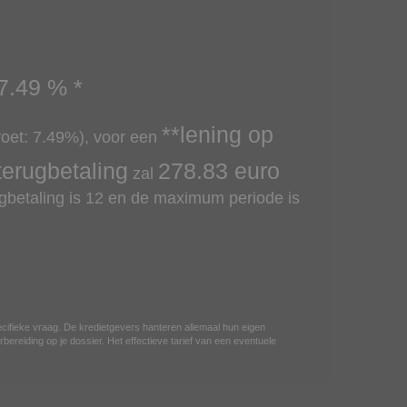
7.49
% *
**lening op
voet:
7.49
%), voor een
terugbetaling
278.83
euro
zal
betaling is 12 en de maximum periode is
ecifieke vraag. De kredietgevers hanteren allemaal hun eigen
bereiding op je dossier. Het effectieve tarief van een eventuele