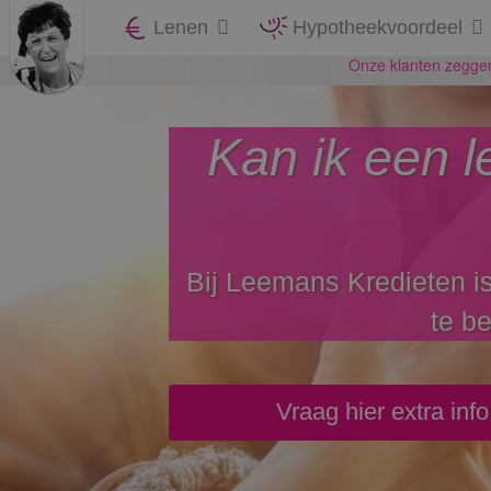
Lenen
Hypotheekvoordeel
Kan ik een l
Bij Leemans Kredieten is
te b
Vraag hier extra inf