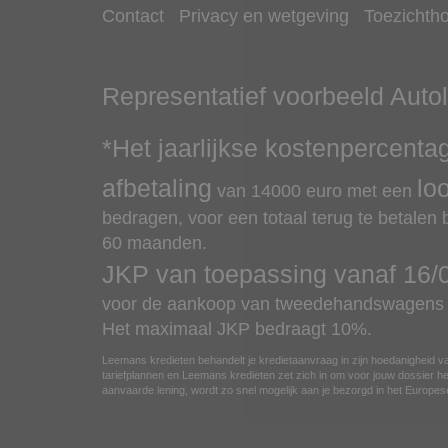
Contact
Privacy en wetgeving
Toezichth
Representatief voorbeeld
Auto
*Het jaarlijkse kostenpercenta
afbetaling
lo
van
14000
euro met een
bedragen, voor een totaal terug te betalen
60 maanden.
JKP van toepassing vanaf
16/
voor de aankoop van tweedehandswagens v
Het maximaal JKP bedraagt 10%.
Leemans kredieten behandelt je kredietaanvraag in zijn hoedanigheid va
tariefplannen en Leemans kredieten zet zich in om voor jouw dossier het
aanvaarde lening, wordt zo snel mogelijk aan je bezorgd in het Europ