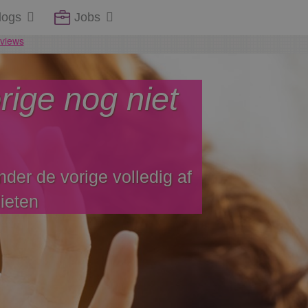
logs
Jobs
rige nog niet
der de vorige volledig af
ieten