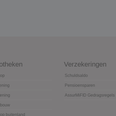
otheken
Verzekeringen
op
Schuldsaldo
ening
Pensioensparen
lening
AssurMiFID Gedragsregels
wbouw
op buitenland