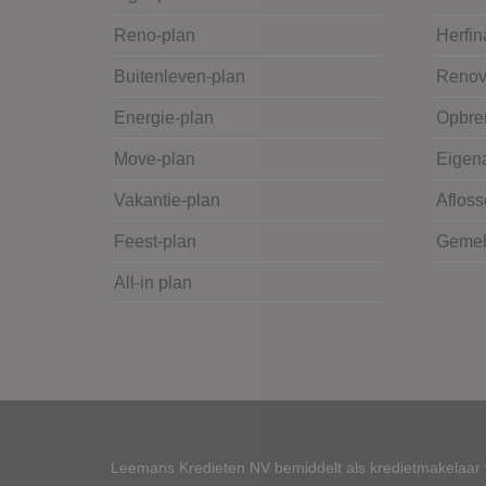
Reno-plan
Herfin
Buitenleven-plan
Renov
Energie-plan
Opbre
Move-plan
Eigena
Vakantie-plan
Afloss
Feest-plan
Gemeld
All-in plan
Leemans Kredieten NV bemiddelt als kredietmakelaar v