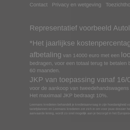
Contact
Privacy en wetgeving
Toezichth
Representatief voorbeeld
Auto
*Het jaarlijkse kostenpercenta
afbetaling
lo
van
14000
euro met een
bedragen, voor een totaal terug te betalen
60 maanden.
JKP van toepassing vanaf
16/
voor de aankoop van tweedehandswagens v
Het maximaal JKP bedraagt 10%.
Leemans kredieten behandelt je kredietaanvraag in zijn hoedanigheid va
tariefplannen en Leemans kredieten zet zich in om voor jouw dossier het
aanvaarde lening, wordt zo snel mogelijk aan je bezorgd in het Europ