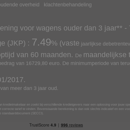
oudende overheid
klachtenbehandeling
lening voor wagens ouder dan 3 jaar
** -
7.49
ge (JKP) :
% (vaste
jaarlijkse debetrente
optijd van
60
maanden.
maandelijkse 
De
 bedrag van
16729,80
euro.
De minimumperiode van terug
01/2017
.
an meer dan 3 jaar oud.
n kredietmakelaar en zoekt bij verschillende kredietgevers naar een oplossing voor jouw sp
 correcte tarief te vinden. Bovenstaande berekening is dan ook slechts indicatief en een voor
ese standaarddocument (SECCI).