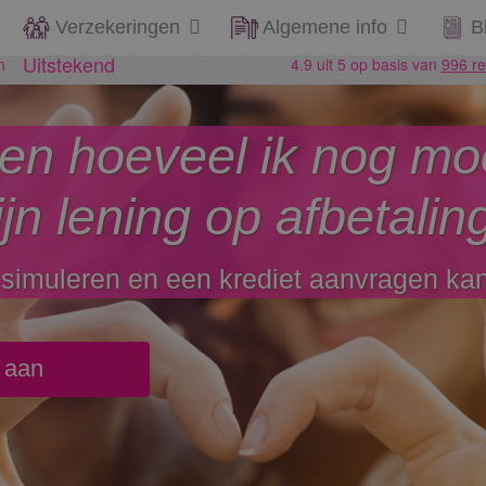
Verzekeringen
Algemene info
B
ken hoeveel ik nog mo
jn lening op afbetalin
g simuleren en een krediet aanvragen ka
o aan