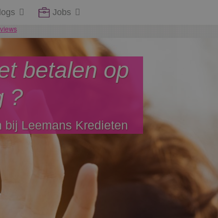
logs
Jobs
et betalen op
g ?
n bij Leemans Kredieten