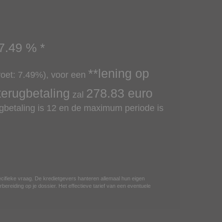
7.49
% *
**lening op
voet:
7.49
%), voor een
terugbetaling
278.83
euro
zal
betaling is 12 en de maximum periode is
ecifieke vraag. De kredietgevers hanteren allemaal hun eigen
bereiding op je dossier. Het effectieve tarief van een eventuele