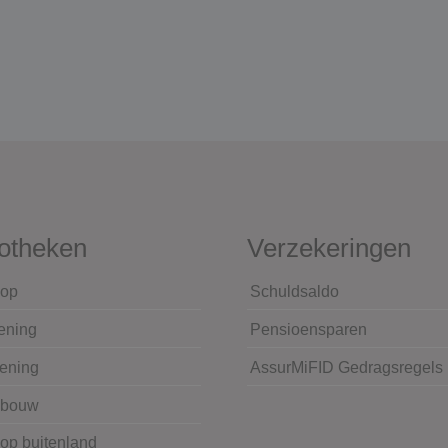
otheken
Verzekeringen
op
Schuldsaldo
ening
Pensioensparen
lening
AssurMiFID Gedragsregels
wbouw
op buitenland