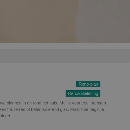
Reno-plan
Renovatielening
uwe plannen in en rond het huis. Mei is voor veel mensen
fris terras of beter isolerend glas. Maar hoe begin je
pakken.