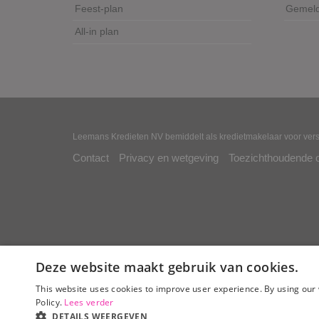
Feest-plan
Gemeld 
All-in plan
Leemans Kredieten NV bemiddelt als kredietmakelaar voor vers
Contact
Privacy en wetgeving
Toezichthoudende 
Deze website maakt gebruik van cookies.
This website uses cookies to improve user experience. By using our 
Policy.
Lees verder
DETAILS WEERGEVEN