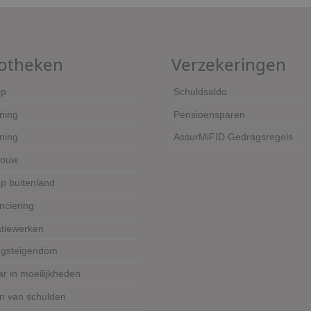
otheken
Verzekeringen
op
Schuldsaldo
ning
Pensioensparen
ening
AssurMiFID Gedragsregels
bouw
p buitenland
nciering
tiewerken
gsteigendom
r in moeilijkheden
en van schulden