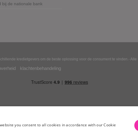
bij de nationale bank
chillende kredietgevers om de beste oplossing voor de consument te vinden.- All
overheid
klachtenbehandeling
website you consent to all cookies in accordance with our Cookie
Let op, geld lenen kost ook geld.