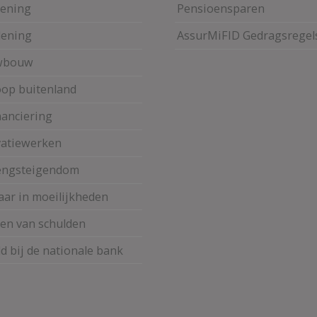
lening
Pensioensparen
 lening
AssurMiFID Gedragsregel
wbouw
op buitenland
nanciering
atiewerken
engsteigendom
aar in moeilijkheden
sen van schulden
d bij de nationale bank