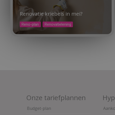
Renovatie kriebels in mei?
Reno-plan
Renovatielening
Onze tariefplannen
Hyp
Budget-plan
Aank