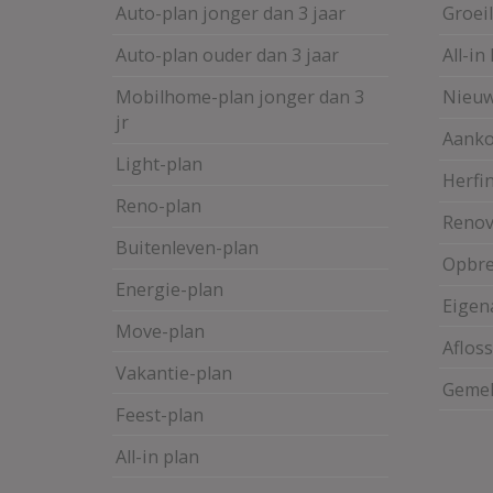
Auto-plan jonger dan 3 jaar
Groei
Auto-plan ouder dan 3 jaar
All-in
Mobilhome-plan jonger dan 3
Nieu
jr
Aanko
Light-plan
Herfi
Reno-plan
Renov
Buitenleven-plan
Opbr
Energie-plan
Eigen
Move-plan
Aflos
Vakantie-plan
Gemel
Feest-plan
All-in plan