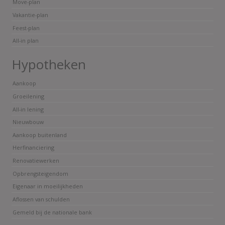
Move-plan
Vakantie-plan
Feest-plan
All-in plan
Hypotheken
Aankoop
Groeilening
All-in lening
Nieuwbouw
Aankoop buitenland
Herfinanciering
Renovatiewerken
Opbrengsteigendom
Eigenaar in moeilijkheden
Aflossen van schulden
Gemeld bij de nationale bank