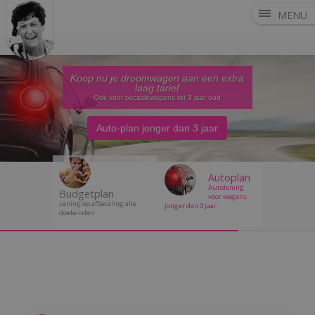
MENU
Koop nu je droomwagen aan een extra
laag tarief
Ook voor occasiewagens tot 3 jaar oud
Auto-plan jonger dan 3 jaar
Autoplan
Autolening
Budgetplan
voor wagens
Lening op afbetaling alle
jonger dan 3 jaar
doeleinden