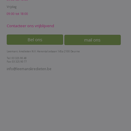
Vrijdag
09:00 tot 18:00
Contacteer ons vrijblijvend
Bel ons
mail ons
Leemans kredieten N.V. Herentalsebaan 145a 2100 Deurne
Tel: 03 325 90 48
Fax: 03 325 90 77
info@leemanskredieten.be