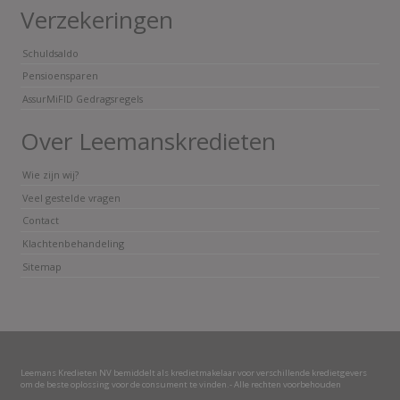
Verzekeringen
Schuldsaldo
Pensioensparen
AssurMiFID Gedragsregels
Over Leemanskredieten
Wie zijn wij?
Veel gestelde vragen
Contact
Klachtenbehandeling
Sitemap
Leemans Kredieten NV bemiddelt als kredietmakelaar voor verschillende kredietgevers
om de beste oplossing voor de consument te vinden.- Alle rechten voorbehouden