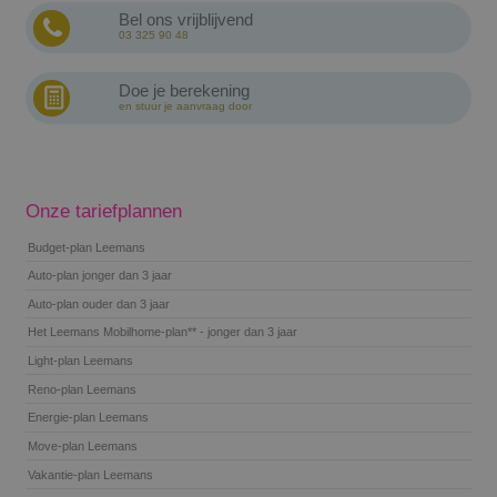
Bel ons vrijblijvend
03 325 90 48
Doe je berekening
en stuur je aanvraag door
Onze tariefplannen
Budget-plan Leemans
Auto-plan jonger dan 3 jaar
Auto-plan ouder dan 3 jaar
Het Leemans Mobilhome-plan** - jonger dan 3 jaar
Light-plan Leemans
Reno-plan Leemans
Energie-plan Leemans
Move-plan Leemans
Vakantie-plan Leemans