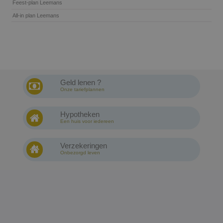
Feest-plan Leemans
All-in plan Leemans
Geld lenen ?
Onze tariefplannen
Hypotheken
Een huis voor iedereen
Verzekeringen
Onbezorgd leven