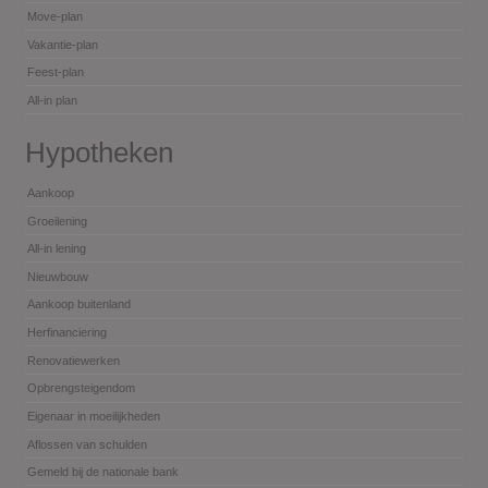
Move-plan
Vakantie-plan
Feest-plan
All-in plan
Hypotheken
Aankoop
Groeilening
All-in lening
Nieuwbouw
Aankoop buitenland
Herfinanciering
Renovatiewerken
Opbrengsteigendom
Eigenaar in moeilijkheden
Aflossen van schulden
Gemeld bij de nationale bank