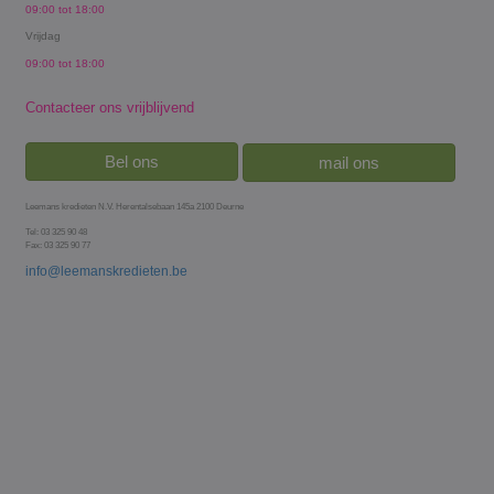
09:00 tot 18:00
Vrijdag
09:00 tot 18:00
Contacteer ons vrijblijvend
Bel ons
mail ons
Leemans kredieten N.V. Herentalsebaan 145a 2100 Deurne
Tel: 03 325 90 48
Fax: 03 325 90 77
info@leemanskredieten.be