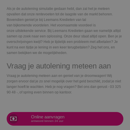
Als je de autolening simulatie gedaan hebt, dan zal het je meteen
opvallen dat onze rentevoeten tot de laagste van de markt behoren.
Bovendien geniet je bij Leemans Kredieten van tal
van
bijkomende
voordelen. Het voornaamste voordeel is
onze
uitstekende service. Bij Leemans Kredieten gaan we namelijk altijd
samen op zoek naar een oplossing. Onze deur staat altijd open. Ben je je
overschrijvingen kwijt? Heb je tijdelijk een probleem met afbetalen? Je
kunt na een tijdje je lening in een keer terugbetalen? Zeg het ons, en
samen bekijken we de mogelijkheden.
Vraag je
autolening meteen aan
Vraag je
autolening meteen aan
en geniet van je droomwagen! Wij
zorgen ervoor dat je zo snel mogelijk over het geld beschikt, zodat je niet
langer hoeft te wachten. Heb je nog vragen? Bel ons dan gerust -
03 325
90 48
-, of spring even binnen
op kantoor.
Online aanvragen
antwoord binnen 24 uur