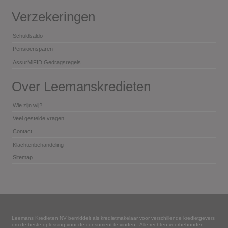
Verzekeringen
Schuldsaldo
Pensioensparen
AssurMiFID Gedragsregels
Over Leemanskredieten
Wie zijn wij?
Veel gestelde vragen
Contact
Klachtenbehandeling
Sitemap
Leemans Kredieten NV bemiddelt als kredietmakelaar voor verschillende kredietgevers
om de beste oplossing voor de consument te vinden.- Alle rechten voorbehouden