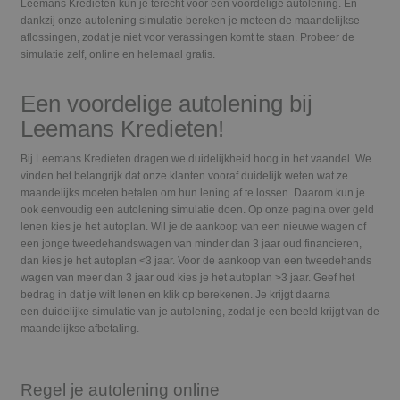
Leemans Kredieten kun je terecht voor een voordelige autolening. En
dankzij onze autolening simulatie bereken je meteen de maandelijkse
aflossingen, zodat je niet voor verassingen komt te staan. Probeer de
simulatie zelf, online en helemaal gratis.
Een voordelige autolening bij
Leemans Kredieten!
Bij Leemans Kredieten dragen we
duidelijkheid
hoog in het vaandel. We
vinden het belangrijk dat onze klanten vooraf duidelijk weten wat ze
maandelijks moeten betalen om hun lening af te lossen. Daarom kun je
ook eenvoudig een
autolening simulatie
doen. Op onze
pagina over geld
lenen
kies je het autoplan. Wil je de aankoop van een nieuwe wagen of
een jonge tweedehandswagen van minder dan 3 jaar oud financieren,
dan kies je het autoplan <3 jaar. Voor de aankoop van een tweedehands
wagen van meer dan 3 jaar oud kies je het autoplan >3 jaar. Geef het
bedrag in dat je wilt lenen en klik op berekenen. Je krijgt daarna
een
duidelijke simulatie
van je autolening, zodat je een beeld krijgt van de
maandelijkse afbetaling.
Regel je autolening online