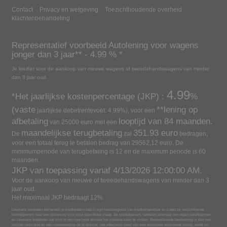
Contact
Privacy en wetgeving
Toezichthoudende overheid
klachtenbehandeling
Representatief voorbeeld
Autolening voor wagens
jonger dan 3 jaar
** -
4.99
% *
Je krediet voor de aankoop van nieuwe wagens of tweedehandswagens van minder
dan 3 jaar oud.
4.99
*Het jaarlijkse kostenpercentage (JKP) :
%
(vaste
**lening op
jaarlijkse debetrentevoet:
4.99
%), voor een
afbetaling
looptijd van
84
maanden.
van
25000
euro met een
maandelijkse terugbetaling
351.93
euro
De
zal
bedragen,
voor een totaal terug te betalen bedrag van
29562,12
euro.
De
minimumperiode van terugbetaling is 12 en de maximum periode is 60
maanden.
JKP van toepassing vanaf
4/13/2026 12:00:00 AM
.
Voor de aankoop van nieuwe of tweedehandswagens van minder dan 3
jaar oud.
Het maximaal JKP bedraagt 12%.
Leemans kredieten behandelt je kredietaanvraag in zijn hoedanigheid van kredietmakelaar en zoekt bij verschillende
kredietgevers naar een oplossing voor jouw specifieke vraag. De kredietgevers hanteren allemaal hun eigen tariefplannen
en Leemans kredieten zet zich in om voor jouw dossier het correcte tarief te vinden. Bovenstaande berekening is dan ook
slechts indicatief en een voorbereiding op je dossier. Het effectieve tarief van een eventuele aanvaarde lening, wordt zo