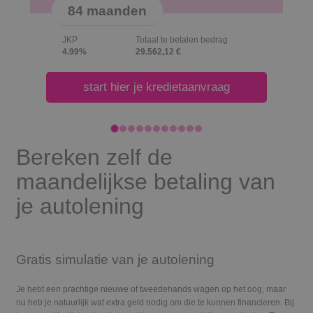
n
72 maanden
otaal te betalen bedrag
JKP
Totaal te
9.562,12 €
4.99%
28.887,8
je kredietaanvraag
start hier je kre
Bereken zelf de
maandelijkse betaling van
je autolening
Gratis simulatie van je autolening
Je hebt een prachtige nieuwe of tweedehands wagen op het oog, maar
nu heb je natuurlijk wat extra geld nodig om die te kunnen financieren. Bij