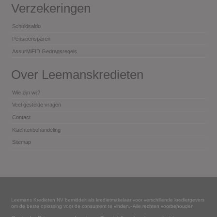
Verzekeringen
Schuldsaldo
Pensioensparen
AssurMiFID Gedragsregels
Over Leemanskredieten
Wie zijn wij?
Veel gestelde vragen
Contact
Klachtenbehandeling
Sitemap
Leemans Kredieten NV bemiddelt als kredietmakelaar voor verschillende kredietgevers
om de beste oplossing voor de consument te vinden.- Alle rechten voorbehouden