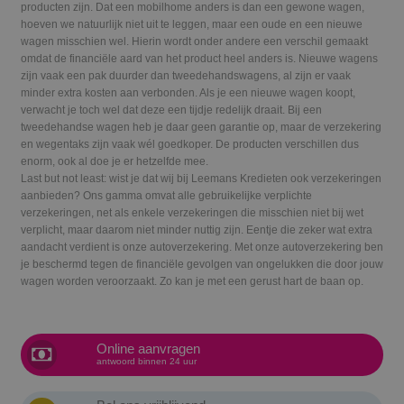
producten zijn. Dat een mobilhome anders is dan een gewone wagen,
hoeven we natuurlijk niet uit te leggen, maar een oude en een nieuwe
wagen misschien wel. Hierin wordt onder andere een verschil gemaakt
omdat de financiële aard van het product heel anders is. Nieuwe wagens
zijn vaak een pak duurder dan tweedehandswagens, al zijn er vaak
minder extra kosten aan verbonden. Als je een nieuwe wagen koopt,
verwacht je toch wel dat deze een tijdje redelijk draait. Bij een
tweedehandse wagen heb je daar geen garantie op, maar de verzekering
en wegentaks zijn vaak wél goedkoper. De producten verschillen dus
enorm, ook al doe je er hetzelfde mee.
Last but not least: wist je dat wij bij Leemans Kredieten ook verzekeringen
aanbieden? Ons gamma omvat alle gebruikelijke verplichte
verzekeringen, net als enkele verzekeringen die misschien niet bij wet
verplicht, maar daarom niet minder nuttig zijn. Eentje die zeker wat extra
aandacht verdient is onze autoverzekering. Met onze autoverzekering ben
je beschermd tegen de financiële gevolgen van ongelukken die door jouw
wagen worden veroorzaakt. Zo kan je met een gerust hart de baan op.
Online aanvragen
antwoord binnen 24 uur