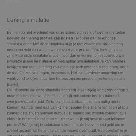
Lening simulatie
Ben je nog niet overtuigd van onze scherpe prijzen, of weet je niet zeker
hoeveel een
lening precies kan kosten
? Probeer dan zeker onze
simulator eens! Met onze simulator krijg je met enkele muisklikken een
mooi overzicht van wat jouw rentevoet voor persoonlijke leningen zou
zijn. Maar onze simulatie is veel meer dan enkel een prijsopgave: onze
simulator is een heel sterke en veelzijdige simulatietool! Je kan hiermee
bekijken hoe duur je lening zou zijn als je toch meer geld zou lenen, als je
de duurtijd zou verlengen, enzovoorts. Het is de perfecte omgeving om
vrijblijvend te kijken naar hoe het zou zijn om persoonlijke leningen af te
sluiten.
De informatie die onze simulator aanbiedt is veelzijdig en bijzonder nuttig,
maar de simulator werkt het beste als jij ook enkele beetjes informatie
over jouw situatie hebt. Zo is je vrij beschikbaar inkomen nuttig om te
kennen. Aan de hand daarvan kan je bepalen hoe snel je leningen af zou
kunnen betalen, en hoeveel euro je per maand kan missen zonder dat je
elders in het rood komt te staan. Maar wat is je vrij beschikbaar inkomen
precies? Wel, je vrij beschikbaar inkomen is de hoeveelheid geld die je,
simpel gezegd, op het einde van de maand overhoudt. Hoe bereken je je