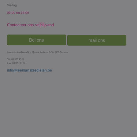
Vrijdag
09:00 tot 18:00
Contacteer ons vrijblijvend
Bel ons
mail ons
Leemans kredieten N.V. Herentalsebaan 145a 2100 Deurne
Tel: 03 325 90 48
Fax: 03 325 90 77
info@leemanskredieten.be