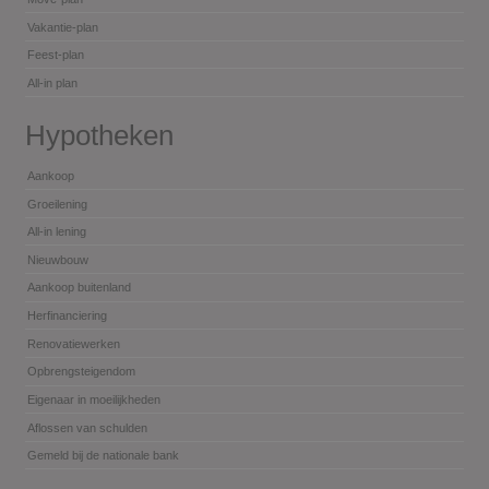
Vakantie-plan
Feest-plan
All-in plan
Hypotheken
Aankoop
Groeilening
All-in lening
Nieuwbouw
Aankoop buitenland
Herfinanciering
Renovatiewerken
Opbrengsteigendom
Eigenaar in moeilijkheden
Aflossen van schulden
Gemeld bij de nationale bank