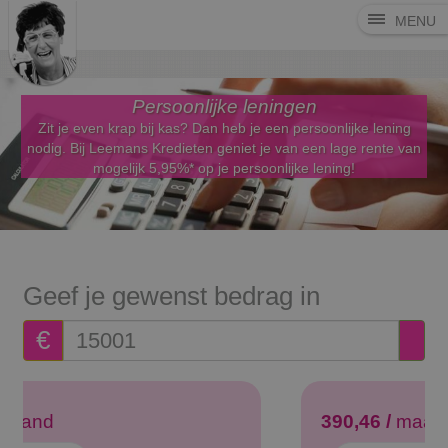
MENU
Persoonlijke leningen
Zit je even krap bij kas? Dan heb je een persoonlijke lening
nodig. Bij Leemans Kredieten geniet je van een lage rente van
mogelijk 5,95%* op je persoonlijke lening!
Geef je gewenst bedrag in
€
274,31 /
maand