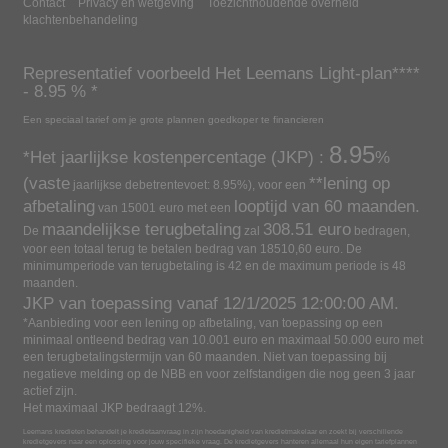
Contact
Privacy en wetgeving
Toezichthoudende overheid
klachtenbehandeling
Representatief voorbeeld
Het Leemans Light-plan**
**
-
8.95
% *
Een speciaal tarief om je grote plannen goedkoper te financieren
8.95
*Het jaarlijkse kostenpercentage (JKP) :
%
(vaste
**lening op
jaarlijkse debetrentevoet:
8.95
%), voor een
afbetaling
looptijd van
60
maanden.
van
15001
euro met een
maandelijkse terugbetaling
308.51
euro
De
zal
bedragen,
voor een totaal terug te betalen bedrag van
18510,60
euro.
De
minimumperiode van terugbetaling is 42 en de maximum periode is 48
maanden.
JKP van toepassing vanaf
12/1/2025 12:00:00 AM
.
*Aanbieding voor een lening op afbetaling, van toepassing op een
minimaal ontleend bedrag van 10.001 euro en maximaal 50.000 euro met
een terugbetalingstermijn van 60 maanden. Niet van toepassing bij
negatieve melding op de NBB en voor zelfstandigen die nog geen 3 jaar
actief zijn.
Het maximaal JKP bedraagt 12%.
Leemans kredieten behandelt je kredietaanvraag in zijn hoedanigheid van kredietmakelaar en zoekt bij verschillende
kredietgevers naar een oplossing voor jouw specifieke vraag. De kredietgevers hanteren allemaal hun eigen tariefplannen