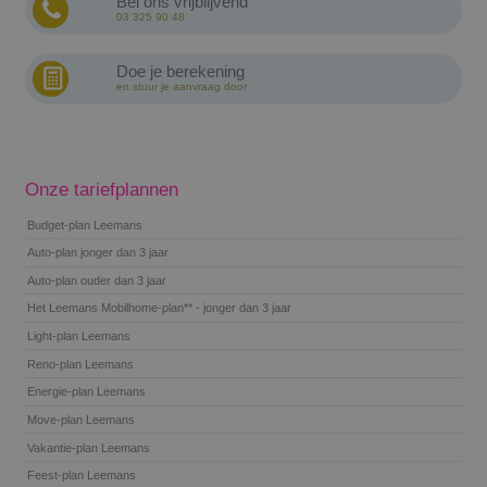
Bel ons vrijblijvend
03 325 90 48
Doe je berekening
en stuur je aanvraag door
Onze tariefplannen
Budget-plan Leemans
Auto-plan jonger dan 3 jaar
Auto-plan ouder dan 3 jaar
Het Leemans Mobilhome-plan** - jonger dan 3 jaar
Light-plan Leemans
Reno-plan Leemans
Energie-plan Leemans
Move-plan Leemans
Vakantie-plan Leemans
Feest-plan Leemans