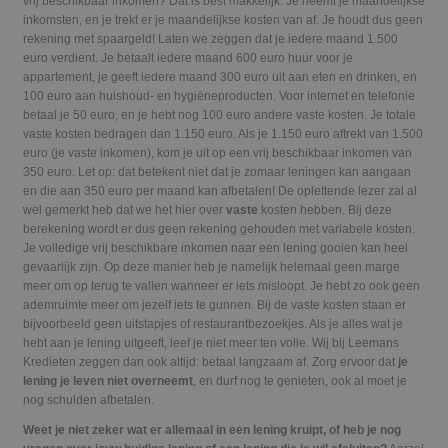
vrij beschikbaar inkomen? Dat is best makkelijk. Je neemt je maandelijkse
inkomsten, en je trekt er je maandelijkse kosten van af. Je houdt dus geen
rekening met spaargeld! Laten we zeggen dat je iedere maand 1.500
euro verdient. Je betaalt iedere maand 600 euro huur voor je
appartement, je geeft iedere maand 300 euro uit aan eten en drinken, en
100 euro aan huishoud- en hygiëneproducten. Voor internet en telefonie
betaal je 50 euro, en je hebt nog 100 euro andere vaste kosten. Je totale
vaste kosten bedragen dan 1.150 euro. Als je 1.150 euro aftrekt van 1.500
euro (je vaste inkomen), kom je uit op een vrij beschikbaar inkomen van
350 euro. Let op: dat betekent niet dat je zomaar leningen kan aangaan
en die aan 350 euro per maand kan afbetalen! De oplettende lezer zal al
wel gemerkt heb dat we het hier over
vaste
kosten hebben. Bij deze
berekening wordt er dus geen rekening gehouden met variabele kosten.
Je volledige vrij beschikbare inkomen naar een lening gooien kan heel
gevaarlijk zijn. Op deze manier heb je namelijk helemaal geen marge
meer om op terug te vallen wanneer er iets misloopt. Je hebt zo ook geen
ademruimte meer om jezelf iets te gunnen. Bij de vaste kosten staan er
bijvoorbeeld geen uitstapjes of restaurantbezoekjes. Als je alles wat je
hebt aan je lening uitgeeft, leef je niet meer ten volle. Wij bij Leemans
Kredieten zeggen dan ook altijd: betaal langzaam af. Zorg ervoor dat
je
lening je leven niet overneemt
, en durf nog te genieten, ook al moet je
nog schulden afbetalen.
Weet je niet zeker wat er allemaal in een lening kruipt, of heb je nog