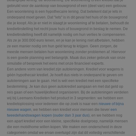
belangrijke lening: de woonlening. De woonlening is een krediet dat je
gebruikt voor de aankoop van bouwgrond of een (deel van) een gebouw.
Een woonlening is een hypothecaire lening. Dat betekent dat je iets in
onderpand moet geven. Dat "iets" is in dit geval het huis of de bouwgrond
die je koopt. Als je er niet in slaagt je woonlening af te betalen, behoudt de
kredietinstelling het recht jouw huis of bouwgrond in beslag te nemen. De
kredietinstelling heeft dit namelijk nodig om hun verlies te compenseren.
Als ze je 300.000 euro lenen, en je kan je lening niet afbetalen, hebben
ze een manier nodig om hun geld terug te krijgen. Geen zorgen, de
meeste mensen betalen hun woonlening zonder problemen af. Hiervoor
is een goede planning wel belangrijk. Maak dus zeker gebruik van onze
simulatie of bespreek het eens met onze financieel experts.
Een andere vorm van krediet zijn autoleningen. Krediet voor wagens is
géén hypothecair krediet. Je hoeft dus niets in onderpand te geven om
autoleningen aan te gaan. Het is wél een krediet met een specifieke
bestemming. Je kan dus geen autokrediet aangaan en met dat geld op
reis gaan of een huwelijksfeest organiseren. Bij de autoleningen verdelen
wij bij Leemans Kredieten het product in 3 segmenten: we hebben een
kredietoplossing voor iedereen die op zoek is naar een
nieuwe of bijna
nieuwe wagen
, we hebben een krediet voor mensen die liever
een
tweedehandswagen kopen (ouder dan 3 jaar dus)
, en we hebben nog
een apart krediet voor een kleine, specifieke doelgroep, namelijk mensen
die een mobilhome willen kopen. We maken een onderscheid in deze
categorieën omdat we ervan overtuigd zijn dat dit volledig verschillende