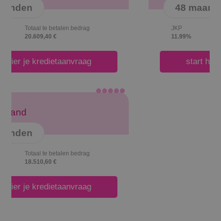
72 maanden
JKP
Totaal te betalen bedrag
9.95%
19.750,32 €
start hier je kredietaanvraag
390,46 /
maand
48 maanden
JKP
Totaal te betalen bedrag
11.99%
18.742,08 €
start hier je kredietaanvraag