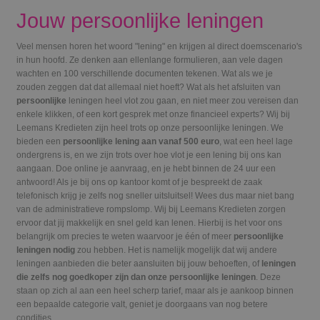
Jouw persoonlijke leningen
Veel mensen horen het woord "lening" en krijgen al direct doemscenario's
in hun hoofd. Ze denken aan ellenlange formulieren, aan vele dagen
wachten en 100 verschillende documenten tekenen. Wat als we je
zouden zeggen dat dat allemaal niet hoeft? Wat als het afsluiten van
persoonlijke
leningen heel vlot zou gaan, en niet meer zou vereisen dan
enkele klikken, of een kort gesprek met onze financieel experts? Wij bij
Leemans Kredieten zijn heel trots op onze persoonlijke leningen. We
bieden een
persoonlijke lening aan vanaf 500 euro
, wat een heel lage
ondergrens is, en we zijn trots over hoe vlot je een lening bij ons kan
aangaan. Doe online je aanvraag, en je hebt binnen de 24 uur een
antwoord! Als je bij ons op kantoor komt of je bespreekt de zaak
telefonisch krijg je zelfs nog sneller uitsluitsel! Wees dus maar niet bang
van de administratieve rompslomp. Wij bij Leemans Kredieten zorgen
ervoor dat jij makkelijk en snel geld kan lenen. Hierbij is het voor ons
belangrijk om precies te weten waarvoor je één of meer
persoonlijke
leningen nodig
zou hebben. Het is namelijk mogelijk dat wij andere
leningen aanbieden die beter aansluiten bij jouw behoeften, of
leningen
die zelfs nog goedkoper zijn dan onze persoonlijke leningen
. Deze
staan op zich al aan een heel scherp tarief, maar als je aankoop binnen
een bepaalde categorie valt, geniet je doorgaans van nog betere
condities.