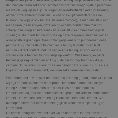
vragen over jouw huidige lening of een lening die je wil afsluiten?
Aarzel
dan niet, en neem zeker contact met ons op! Ons hoogopgeleid personeel
maakt jou wegwijs in al jouw vragen en
onzekerheden over jouw lening
of over onze andere producten. Je kan ons altijd contacteren via de
telefoon (zo krijg je ook het snelste een antwoord), je mag ons altijd een
mail sturen (geen zorgen, onze lening experts houden hun mailbox
scherp in het oog) en uiteraard kan je ook altijd een brief met de post
sturen (het duurt iets langer voor we op deze reageren, maar we volgen
onze postbus goed op!) Onze contactgegevens vind je onderaan deze
pagina terug. De beste optie om over je lening te praten is en blijft
natuurlijk direct contact. Met
vragen over je lening
, en voor andere
vragen kom je het best bij ons langs op kantoor.
Onze lening experts
helpen je graag verder
, en zo krijg jij de persoonlijk feedback die jij
verdient. Jouw lening is voor ons even belangrijk als voor jou, dus als je
twijfels of onzekerheden hebt, kom dan zeker eens met ons praten!
We hebben het al veel over de persoonlijke lening gehad, maar wist je dat
wij bij Leemans Kredieten meer producten hebben dan enkel dit type
lening? Leemans Kredieten is al sinds 1985 een onafhankelijk
kredietmakelaar, dus we hebben veel tijd gehad om verschillende soorten
krediet uit te werken. Iedere lening is ook echt een uniek krediet. We
overlopen hieronder even de belangrijkste kredieten die je ook bij ons
kan vinden.
De eerste lening waar we het over willen hebben is ineens een heel