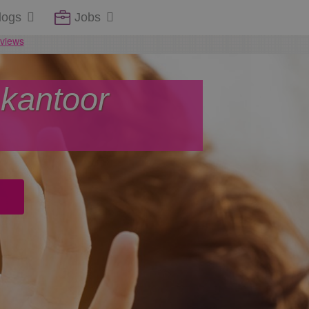
logs
Jobs
 kantoor