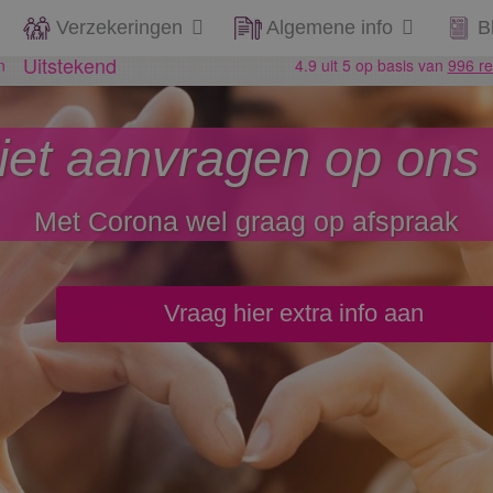
Verzekeringen
Algemene info
B
iet aanvragen op ons
Met Corona wel graag op afspraak
Vraag hier extra info aan