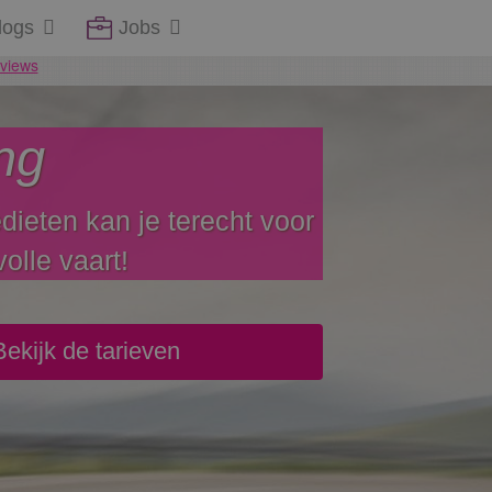
logs
Jobs
ng
ieten kan je terecht voor
olle vaart!
Bekijk de tarieven