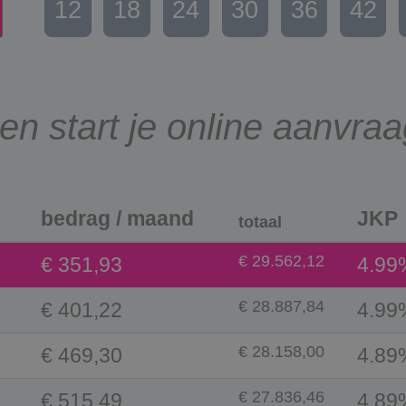
12
18
24
30
36
42
 en start je online aanvra
bedrag / maand
JKP
totaal
€ 29.562,12
€ 351,93
4.99
€ 28.887,84
€ 401,22
4.99
€ 28.158,00
€ 469,30
4.89
€ 27.836,46
€ 515,49
4.89