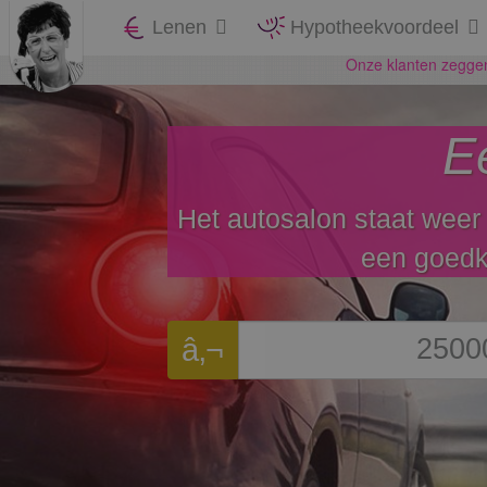
Lenen
Hypotheekvoordeel
E
Het autosalon staat weer
een goedko
â‚¬