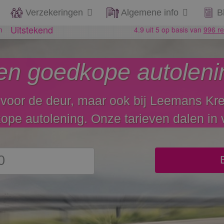
Verzekeringen
Algemene info
B
en goedkope autoleni
 voor de deur, maar ook bij Leemans Kred
pe autolening. Onze tarieven dalen in v