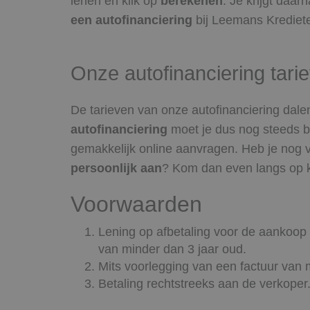
lenen en klik op
berekenen
. Je krijgt daar
een autofinanciering
bij Leemans Krediet
Onze autofinanciering tarie
De tarieven van onze autofinanciering dalen
autofinanciering
moet je dus nog steeds bi
gemakkelijk online aanvragen. Heb je nog v
persoonlijk aan
? Kom dan even langs op k
Voorwaarden
Lening op afbetaling voor de aankoo
van minder dan 3 jaar oud.
Mits voorlegging van een factuur va
Betaling rechtstreeks aan de verkoper