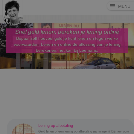
MENU
Snel geld lenen: bereken je lening online
Bepaal zelf hoeveel geld je kunt lenen en tegen welke
voorwaarden. Lenen en online de aflossing van je lening
berekenen, het kan bij Leemans.
Lening op afbetaling
Geld lenen of een lening op afbetaling aanvragen? Bij mevrouw