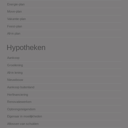
Energie-plan
Move-plan
Vakantie-plan
Feest-plan
All-in plan
Hypotheken
Aankoop
Groeilening
All-in lening
Nieuwbouw
Aankoop buitenland
Herfinanciering
Renovatiewerken
Opbrengsteigendom
Eigenaar in moeilijkheden
Aflossen van schulden