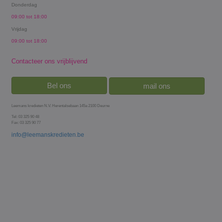
Donderdag
09:00 tot 18:00
Vrijdag
09:00 tot 18:00
Contacteer ons vrijblijvend
Bel ons
mail ons
Leemans kredieten N.V. Herentalsebaan 145a 2100 Deurne
Tel: 03 325 90 48
Fax: 03 325 90 77
info@leemanskredieten.be